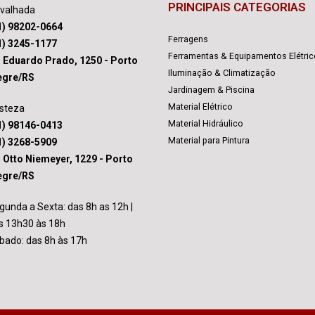
PRINCIPAIS CATEGORIAS
avalhada
1) 98202-0664
Ferragens
1) 3245-1177
Ferramentas & Equipamentos Elétri
. Eduardo Prado, 1250 - Porto
Iluminação & Climatização
egre/RS
Jardinagem & Piscina
Material Elétrico
isteza
Material Hidráulico
1) 98146-0413
Material para Pintura
1) 3268-5909
. Otto Niemeyer, 1229 - Porto
egre/RS
gunda a Sexta: das 8h as 12h |
s 13h30 às 18h
bado: das 8h às 17h