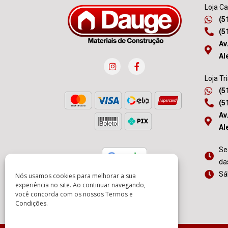
Loja C
(5
(5
Av
Al
Loja Tr
(5
(5
Av
Al
Se
da
Sá
Nós usamos cookies para melhorar a sua
experiência no site. Ao continuar navegando,
você concorda com os nossos
Termos e
Condições
.