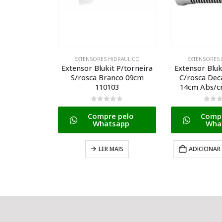
EXTENSORES HIDRAULICO
EXTENSORES 
Extensor Blukit P/torneira
Extensor Bluk
S/rosca Branco 09cm
C/rosca Dec
110103
14cm Abs/c
0
de 5
0
de 
Compre pelo
Compr
Whatsapp
Wha
LER MAIS
ADICIONAR