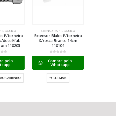
HIDRAULICO
EXTENSORES HIDRAULICO
it P/torneira
Extensor Blukit P/torneira
a/docol/fab
S/rosca Branco 14cm
rom 110205
110104
5
0
de 5
e pelo
Compre pelo
tsapp
Whatsapp
 AO CARRINHO
LER MAIS