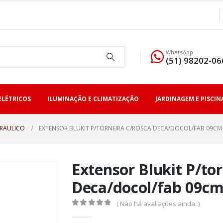
WhatsApp
(51) 98202-06
ELÉTRICOS
ILUMINAÇÃO E CLIMATIZAÇÃO
JARDINAGEM E PISCIN
DRAULICO
EXTENSOR BLUKIT P/TORNEIRA C/ROSCA DECA/DOCOL/FAB 09C
Extensor Blukit P/to
Deca/docol/fab 09c
( Não há avaliações ainda. )
0
fora de 5