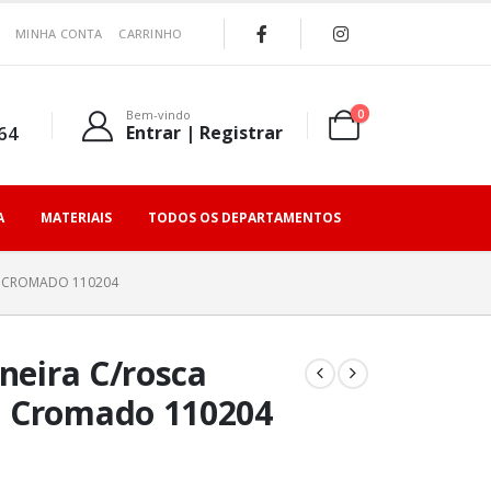
MINHA CONTA
CARRINHO
0
Bem-vindo
64
Entrar | Registrar
A
MATERIAIS
TODOS OS DEPARTAMENTOS
M CROMADO 110204
rneira C/rosca
m Cromado 110204