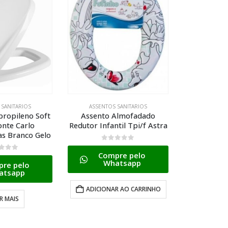
 SANITARIOS
ASSENTOS SANITARIOS
ASSENTO
Almofadado
Assento Almofadado
Assento
til Tpi/f Astra
Calypso Astra Czp-48 Tcp/k
Convencio
Cinza Platina
Tpk/
 5
re pelo
0
de 5
0
d
atsapp
Compre pelo
Com
Whatsapp
W
R AO CARRINHO
LER MAIS