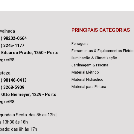
PRINCIPAIS CATEGORIAS
avalhada
1) 98202-0664
Ferragens
1) 3245-1177
Ferramentas & Equipamentos Elétri
. Eduardo Prado, 1250 - Porto
Iluminação & Climatização
egre/RS
Jardinagem & Piscina
Material Elétrico
isteza
Material Hidráulico
1) 98146-0413
Material para Pintura
1) 3268-5909
. Otto Niemeyer, 1229 - Porto
egre/RS
gunda a Sexta: das 8h as 12h |
s 13h30 às 18h
bado: das 8h às 17h