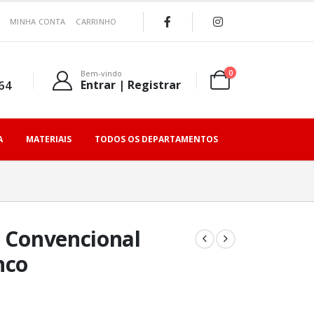
MINHA CONTA
CARRINHO
0
Bem-vindo
64
Entrar | Registrar
A
MATERIAIS
TODOS OS DEPARTAMENTOS
t Convencional
nco