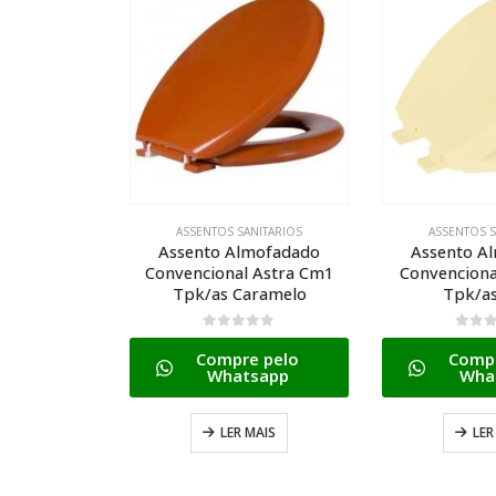
NITARIOS
ASSENTOS SANITARIOS
ASSENTOS S
mofadado
Assento Almofadado
Assento A
 Astra Cm1
Convencional Astra Bg8
Convenciona
aramelo
Tpk/as Bege
Tpk/as
0
de 5
0
de 
 pelo
Compre pelo
Compr
sapp
Whatsapp
Wha
MAIS
LER MAIS
LER