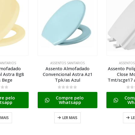
ANITARIOS
ASSENTOS SANITARIOS
ASSENTOS
lmofadado
Assento Polipropileno Soft
Assento 
l Astra Az1
Close Monte Carlo
Redutor Infan
 Azul
Tmt/scge17 as Branco Gelo
0
de
Comp
5
0
de 5
Wh
e pelo
Compre pelo
tsapp
Whatsapp
ADICIONA
 MAIS
LER MAIS