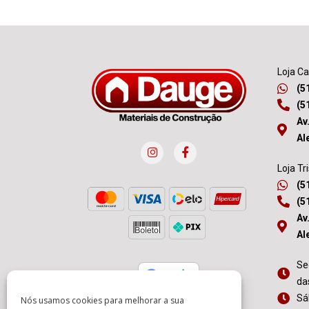
Loja C
(5
(5
Av
Al
Loja Tr
(5
(5
Av
Al
Se
da
Sá
Nós usamos cookies para melhorar a sua