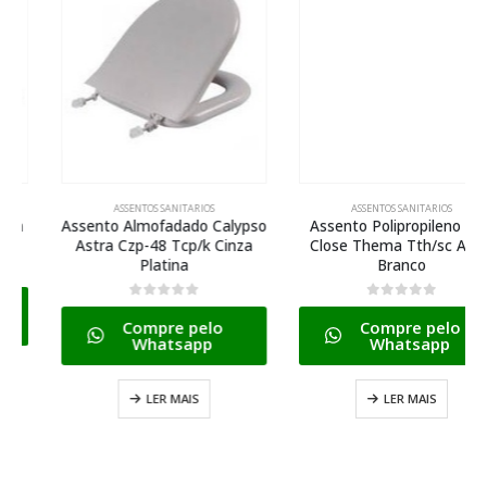
ASSENTOS SANITARIOS
ASSENTOS SANITARIOS
Assento Almofadado Calypso
Assento Polipropileno Soft
Astra Czp-48 Tcp/k Cinza
Close Thema Tth/sc Astra
Platina
Branco
0
de 5
0
de 5
Compre pelo
Compre pelo
Whatsapp
Whatsapp
LER MAIS
LER MAIS