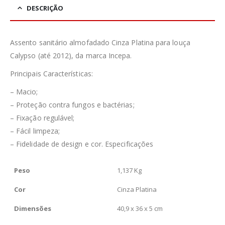
DESCRIÇÃO
Assento sanitário almofadado Cinza Platina para louça
Calypso (até 2012), da marca Incepa.
Principais Características:
– Macio;
– Proteção contra fungos e bactérias;
– Fixação regulável;
– Fácil limpeza;
– Fidelidade de design e cor. Especificações
Peso
1,137 Kg
Cor
Cinza Platina
Dimensões
40,9 x 36 x 5 cm